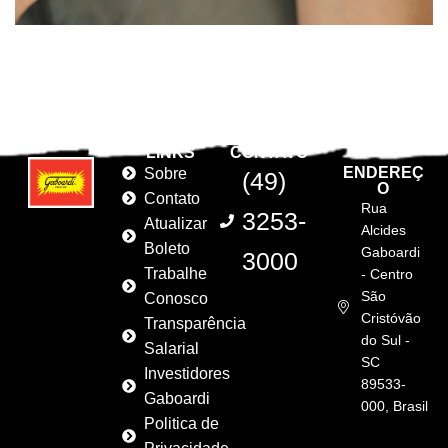
LINKS
CONTATO
ENDEREÇ
Sobre
(49)
O
Contato
Rua
3253-
Atualizar
Alcides
Boleto
Gaboardi
3000
Trabalhe
- Centro
São
Conosco
Cristóvão
Transparência
do Sul -
Salarial
SC
Investidores
89533-
Gaboardi
000, Brasil
Politica de