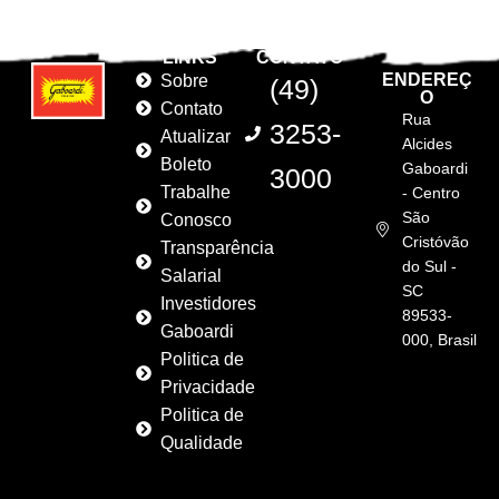
LINKS
CONTATO
ENDEREÇ
Sobre
(49)
O
Contato
Rua
3253-
Atualizar
Alcides
Boleto
Gaboardi
3000
Trabalhe
- Centro
São
Conosco
Cristóvão
Transparência
do Sul -
Salarial
SC
Investidores
89533-
Gaboardi
000, Brasil
Politica de
Privacidade
Politica de
Qualidade